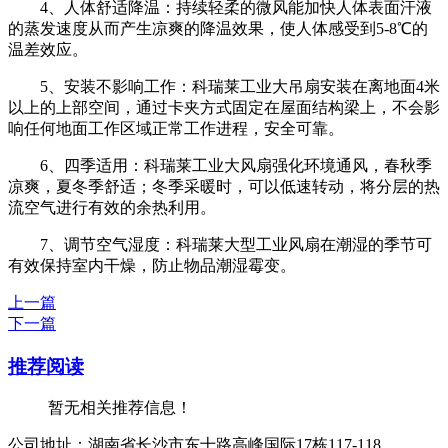
4、人体舒适降温：持续轻柔的微风能加快人体表面汗液
的蒸发速度从而产生凉爽的降温效果，使人体感受到5-8℃的
温差效应。
5、安装不影响工作：科瑞莱工业大吊扇安装在离地面4米
以上的上部空间，通过卡夹方式固定在屋面结构梁上，不会影
响任何地面工作区域正常工作进程，安全可靠。
6、四季适用：科瑞莱工业大风扇强化环境通风，春秋季
凉爽，夏冬季舒适；冬季采暖时，可以低速转动，将分层的热
流空气进行有效的余热利用。
7、调节空气湿度：科瑞莱大型工业风扇在潮湿的季节可
有效保持室内干燥，防止物品潮湿霉变。
上一篇
下一篇
推荐阅读
暂无相关推荐信息！
公司地址：湖南省长沙市东十路高峰国际17栋117-118